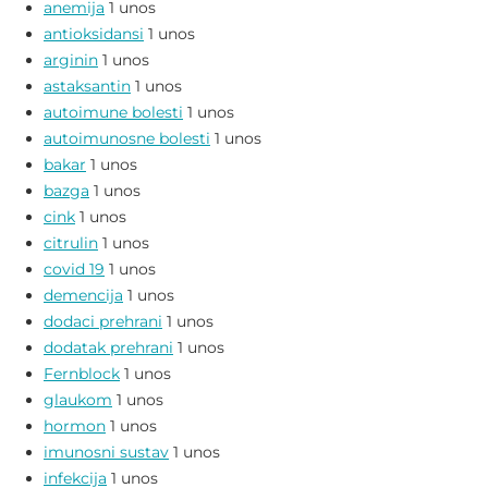
anemija
1 unos
antioksidansi
1 unos
arginin
1 unos
astaksantin
1 unos
autoimune bolesti
1 unos
autoimunosne bolesti
1 unos
bakar
1 unos
bazga
1 unos
cink
1 unos
citrulin
1 unos
covid 19
1 unos
demencija
1 unos
dodaci prehrani
1 unos
dodatak prehrani
1 unos
Fernblock
1 unos
glaukom
1 unos
hormon
1 unos
imunosni sustav
1 unos
infekcija
1 unos