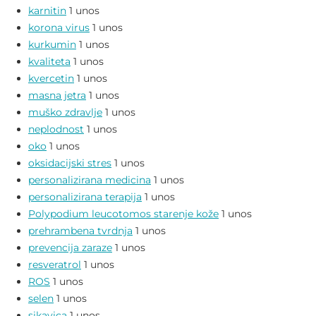
karnitin
1 unos
korona virus
1 unos
kurkumin
1 unos
kvaliteta
1 unos
kvercetin
1 unos
masna jetra
1 unos
muško zdravlje
1 unos
neplodnost
1 unos
oko
1 unos
oksidacijski stres
1 unos
personalizirana medicina
1 unos
personalizirana terapija
1 unos
Polypodium leucotomos starenje kože
1 unos
prehrambena tvrdnja
1 unos
prevencija zaraze
1 unos
resveratrol
1 unos
ROS
1 unos
selen
1 unos
sikavica
1 unos