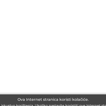
Ova Internet stranica koristi kolačiće.
kustvo korištenja. Ukoliko nastavite koristiti ove Internet str