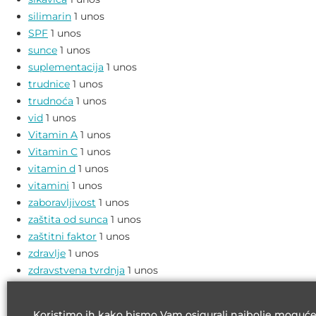
silimarin
1 unos
SPF
1 unos
sunce
1 unos
suplementacija
1 unos
trudnice
1 unos
trudnoća
1 unos
vid
1 unos
Vitamin A
1 unos
Vitamin C
1 unos
vitamin d
1 unos
vitamini
1 unos
zaboravljivost
1 unos
zaštita od sunca
1 unos
zaštitni faktor
1 unos
zdravlje
1 unos
zdravstvena tvrdnja
1 unos
željezo
1 unos
Koristimo ih kako bismo Vam osigurali najbolje moguće is