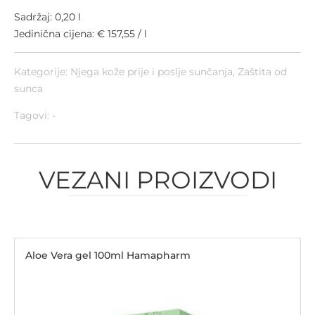
Sadržaj: 0,20 l
Jedinična cijena: € 157,55 / l
Kategorije:
Njega kože prije i poslje sunčanja
,
Zaštita od
sunca
Tagovi: -
VEZANI PROIZVODI
Aloe Vera gel 100ml Hamapharm