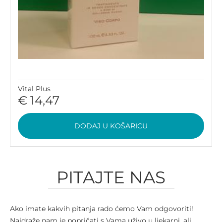
Vital Plus
€ 14,47
DODAJ U KOŠARICU
PITAJTE NAS
Ako imate kakvih pitanja rado ćemo Vam odgovoriti!
Najdraže nam je popričati s Vama uživo u ljekarni, ali