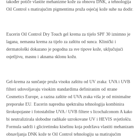
također potiče vlastite mehanizme kože za obnovu DNK, a tehnologija
Oil Control s matirajućim pigmentima pruža osjećaj kože suhe na dodir.
Eucerin Oil Control Dry Touch gel krema za tijelo SPF 30 iznimno je
lagana, nemasna krema za tijelo za zaštitu od sunca. Klinički i
dermatološki dokazano je pogodna za sve tipove kože, uključujući
osjetljivu, masnu i aknama sklonu kožu.
Gel-krema za sunčanje pruža visoku zaštitu od UV zraka: UVA i UVB
filteri udovoljavaju visokim standardima definiranim od strane
Cosmetics Europe, a razina zaštite od UVA zraka viša je od minimalne
preporuke EU. Eucerin napredna spektralna tehnologija kombinira
širokopojasne i fotostabilne UVA / UVB filtere s licochalconom A kako
bi neutralizirala slobodne radikale uzrokovane UV i HEVIS svjetlošću.
Formula sadrži i gliciretinsku kiselinu koja podržava vlastiti mehanizam
obnavljanja DNK kože te Oil Control tehnologiju sa matirajućim