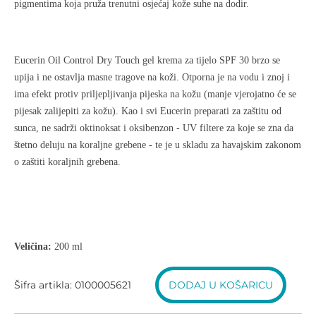
pigmentima koja pruža trenutni osjećaj kože suhe na dodir.
Eucerin Oil Control Dry Touch gel krema za tijelo SPF 30 brzo se
upija i ne ostavlja masne tragove na koži. Otporna je na vodu i znoj i
ima efekt protiv priljepljivanja pijeska na kožu (manje vjerojatno će se
pijesak zalijepiti za kožu). Kao i svi Eucerin preparati za zaštitu od
sunca, ne sadrži oktinoksat i oksibenzon - UV filtere za koje se zna da
štetno deluju na koraljne grebene - te je u skladu za havajskim zakonom
o zaštiti koraljnih grebena.
Veličina:
200 ml
Šifra artikla: 0100005621
DODAJ U KOŠARICU