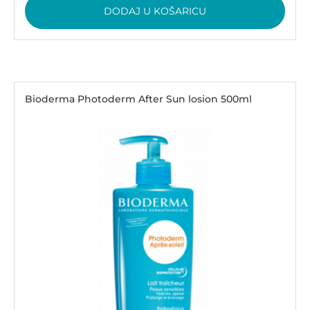
DODAJ U KOŠARICU
Bioderma Photoderm After Sun losion 500ml