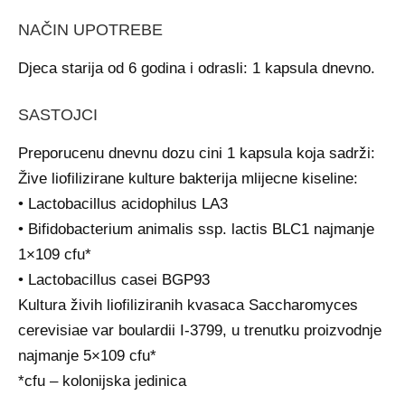
NAČIN UPOTREBE
Djeca starija od 6 godina i odrasli: 1 kapsula dnevno.
SASTOJCI
Preporucenu dnevnu dozu cini 1 kapsula koja sadrži:
Žive liofilizirane kulture bakterija mlijecne kiseline:
• Lactobacillus acidophilus LA3
• Bifidobacterium animalis ssp. lactis BLC1 najmanje
1×109 cfu*
• Lactobacillus casei BGP93
Kultura živih liofiliziranih kvasaca Saccharomyces
cerevisiae var boulardii I-3799, u trenutku proizvodnje
najmanje 5×109 cfu*
*cfu – kolonijska jedinica