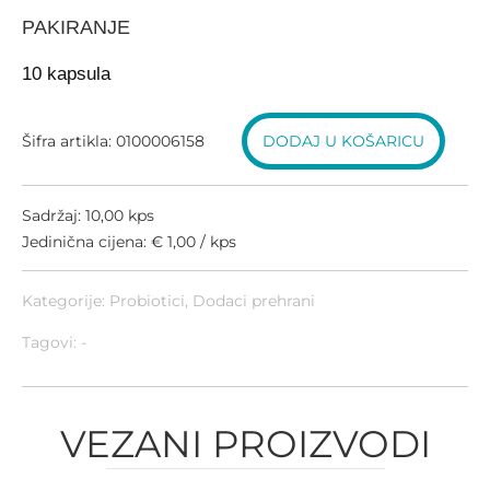
PAKIRANJE
10 kapsula
Šifra artikla: 0100006158
DODAJ U KOŠARICU
Sadržaj: 10,00 kps
Jedinična cijena: € 1,00 / kps
Kategorije:
Probiotici
,
Dodaci prehrani
Tagovi: -
VEZANI PROIZVODI