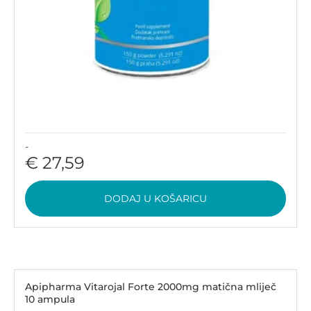
-
€ 27,59
DODAJ U KOŠARICU
Apipharma Vitarojal Forte 2000mg matična mliječ
10 ampula