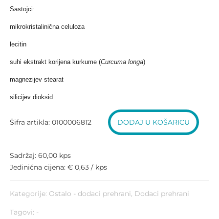
Sastojci:
mikrokristalinična celuloza
lecitin
suhi ekstrakt korijena kurkume (
Curcuma longa
)
magnezijev stearat
silicijev dioksid
Šifra artikla: 0100006812
DODAJ U KOŠARICU
Sadržaj: 60,00 kps
Jedinična cijena: € 0,63 / kps
Kategorije:
Ostalo - dodaci prehrani
,
Dodaci prehrani
Tagovi: -