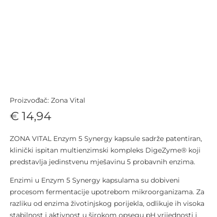
Proizvođač: Zona Vital
€ 14,94
ZONA VITAL Enzym 5 Synergy kapsule sadrže patentiran,
klinički ispitan multienzimski kompleks DigeZyme® koji
predstavlja jedinstvenu mješavinu 5 probavnih enzima.
Enzimi u Enzym 5 Synergy kapsulama su dobiveni
procesom fermentacije upotrebom mikroorganizama. Za
razliku od enzima životinjskog porijekla, odlikuje ih visoka
stabilnost i aktivnost u širokom opsegu pH vrijednosti i