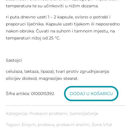
temperatura te su učinkoviti u nižim dozama.
ri puta dnevno uzeti 1 – 2 kapsule, ovisno o potrebi i
preporuci liječnika. Kapsule uzeti tijekom ili neposredno
nakon obroka. Čuvati na suhom i tamnom mjestu, na
temperaturi nižoj od 25 °C.
Sastojci
celulaza, laktaza, lipaza); tvari protiv zgrudnjavanja:
silicijev dioksid, magnezijev stearat.
Šifra artikla: 0100015392
DODAJ U KOŠARICU
Kategorije:
Probavni problemi
,
Samoliječenje
Tagovi: Enzym, probava, probavni enzimi, Zona Vital