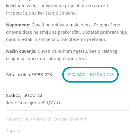
količinom vode, sat vremena prije ili nakon obroka.
Preporučuje se korištenje 30 dana.
Napomene:
Čuvati od dohvata male djece. Preporučene
dnevne doze ne smiju se prekoračiti. Dodatak prehrani nije
nadomjestak ili zamjena uravnoteženoj prehrani.
Način čuvanja:
Čuvati na suhom mjestu, bez direktnog
izlaganja suncu, na sobnoj temperaturi.
Šifra artikla: 99861223
DODAJ U KOŠARICU
Sadržaj: 30,00 tbl
Jedinična cijena: € 1,17 / tbl
Kategorije:
Probiotici
,
Dodaci prehrani
Tagovi: -