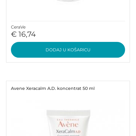
CeraVe
€ 16,74
DODAJ U KOŠARICU
Avene Xeracalm A.D. koncentrat 50 ml