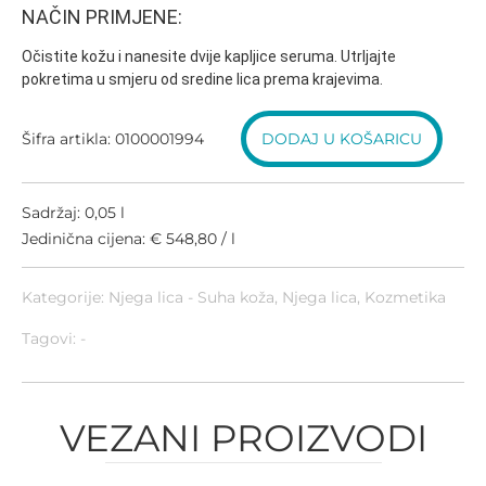
NAČIN PRIMJENE:
Očistite kožu i nanesite dvije kapljice seruma. Utrljajte
pokretima u smjeru od sredine lica prema krajevima.
Šifra artikla: 0100001994
DODAJ U KOŠARICU
Sadržaj: 0,05 l
Jedinična cijena: € 548,80 / l
Kategorije:
Njega lica - Suha koža
,
Njega lica
,
Kozmetika
Tagovi: -
VEZANI PROIZVODI