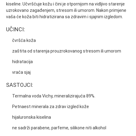
kiseline. Učvršćuje kožu i čini je otpornijom na vidljivo starenje
uzrokovano zagađenjem, stresom ili umorom. Nakon primjene
vaša će koža biti hidratizirana sa zdravim i sjajnim izgledom.
UČINCI:
čvršća koža
zaštita od starenja prouzrokovanog stresom ili umorom
hidratacija
vraća sjaj
SASTOJCI:
Termalna voda Vichy, mineralizirajuća 89%.
Petnaest minerala za zdrav izgled kože
hijaluronska kiselina
ne sadrži parabene, parfeme, silikone niti alkohol