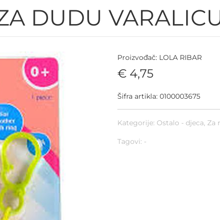
 ZA DUDU VARALIC
Proizvođač: LOLA RIBAR
€ 4,75
Šifra artikla: 0100003675
Kategorije:
Ostalo - djeca
,
Za 
Tagovi: -