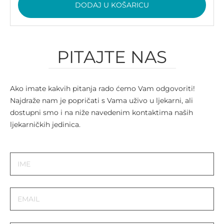
DODAJ U KOŠARICU
PITAJTE NAS
Ako imate kakvih pitanja rado ćemo Vam odgovoriti!
Najdraže nam je popričati s Vama uživo u ljekarni, ali
dostupni smo i na niže navedenim kontaktima naših
ljekarničkih jedinica.