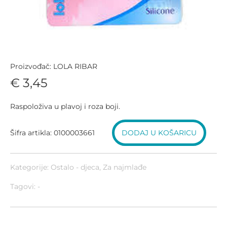
Proizvođač: LOLA RIBAR
€ 3,45
Raspoloživa u plavoj i roza boji.
Šifra artikla: 0100003661
DODAJ U KOŠARICU
Kategorije:
Ostalo - djeca
,
Za najmlađe
Tagovi: -