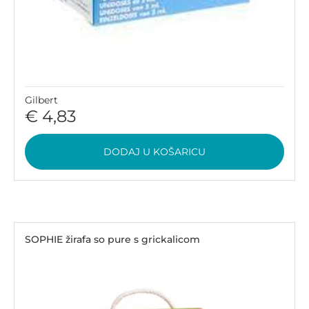
Gilbert
€ 4,83
DODAJ U KOŠARICU
SOPHIE žirafa so pure s grickalicom