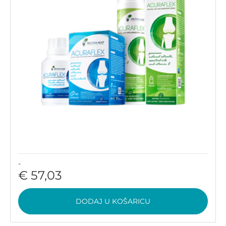
-
€ 57,03
DODAJ U KOŠARICU