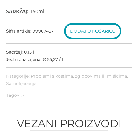
SADRŽAJ:
150ml
Šifra artikla: 99967437
DODAJ U KOŠARICU
Sadržaj: 0,15 l
Jedinična cijena: € 55,27 / l
Kategorije:
Problemi s kostima, zglobovima ili mišićima
,
Samoliječenje
Tagovi: -
VEZANI PROIZVODI