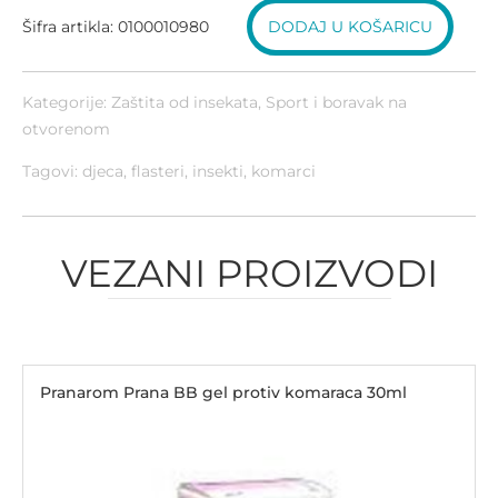
Šifra artikla: 0100010980
DODAJ U KOŠARICU
Kategorije:
Zaštita od insekata
,
Sport i boravak na
otvorenom
Tagovi: djeca, flasteri, insekti, komarci
VEZANI PROIZVODI
Pranarom Prana BB gel protiv komaraca 30ml