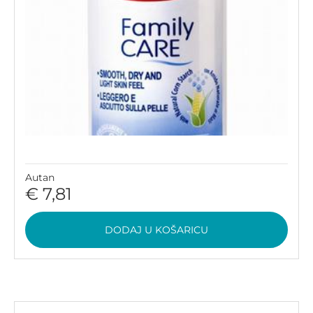
Autan
€ 7,81
DODAJ U KOŠARICU