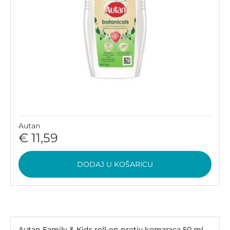
Autan
€ 11,59
DODAJ U KOŠARICU
Autan Family & Kids roll-on protiv komaraca 50 ml