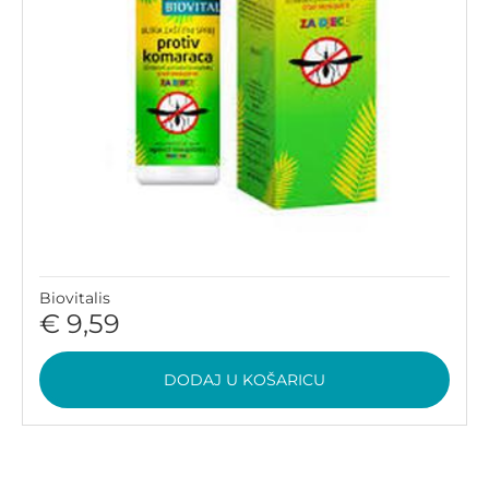
Biovitalis
€ 9,59
DODAJ U KOŠARICU