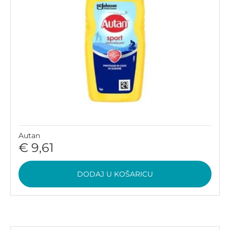
Autan
€ 9,61
DODAJ U KOŠARICU