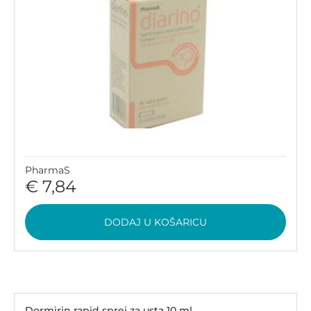
PharmaS
€ 7,84
DODAJ U KOŠARICU
Dormirin rapid sprej za usta 10 ml