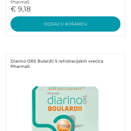
PharmaS
€ 9,18
DODAJ U KOŠARICU
Diarino ORS Bulardii 5 rehidracijskih vrećica
PharmaS