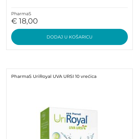
PharmaS
€ 18,00
DODAJ U KOŠARICU
PharmaS UriRoyal UVA URSI 10 vrećica