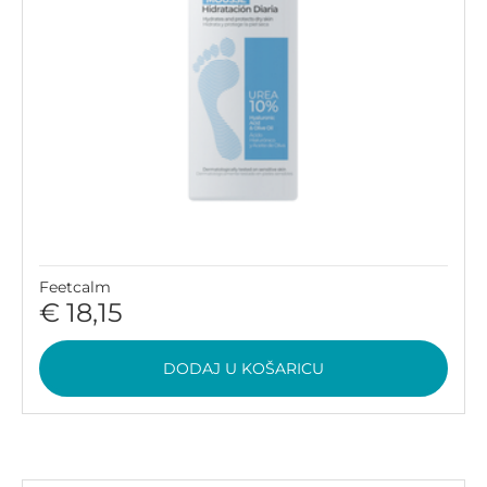
Feetcalm
€ 18,15
DODAJ U KOŠARICU