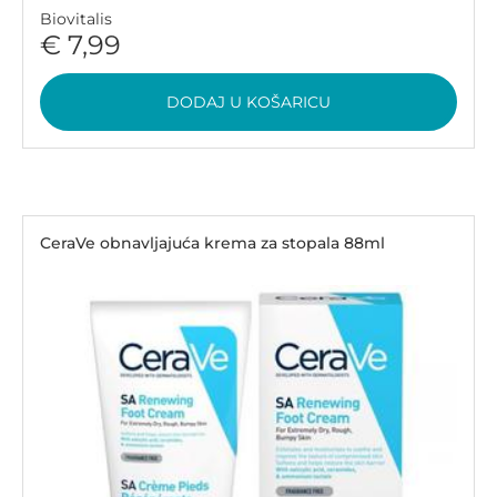
Biovitalis
€ 7,99
DODAJ U KOŠARICU
CeraVe obnavljajuća krema za stopala 88ml