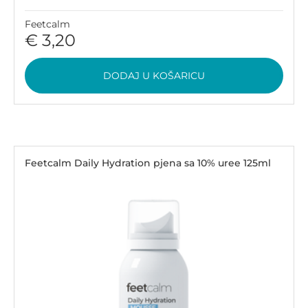
Feetcalm
€ 3,20
DODAJ U KOŠARICU
Feetcalm Daily Hydration pjena sa 10% uree 125ml