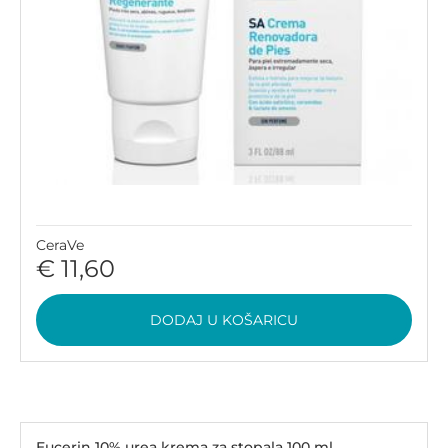
CeraVe
€ 11,60
DODAJ U KOŠARICU
Eucerin 10% urea krema za stopala 100 ml