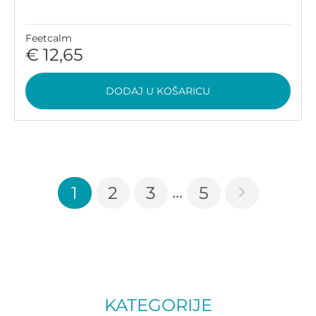
Feetcalm
€ 12,65
DODAJ U KOŠARICU
...
1
2
3
5
KATEGORIJE