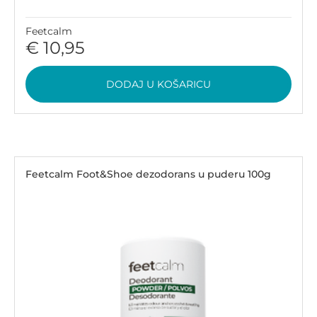
Feetcalm
€ 10,95
DODAJ U KOŠARICU
Feetcalm Foot&Shoe dezodorans u puderu 100g