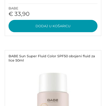
BABE
€ 33,90
DODAJ U KOŠARICU
BABE Sun Super Fluid Color SPF50 obojeni fluid za
lice 50ml