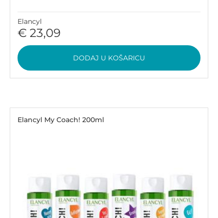
Elancyl
€ 23,09
DODAJ U KOŠARICU
Elancyl My Coach! 200ml