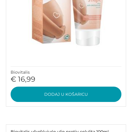
Biovitalis
€ 16,99
DODAJ U KOŠARICU
Biovitalis učvršćujuće ulje protiv celulita 100ml