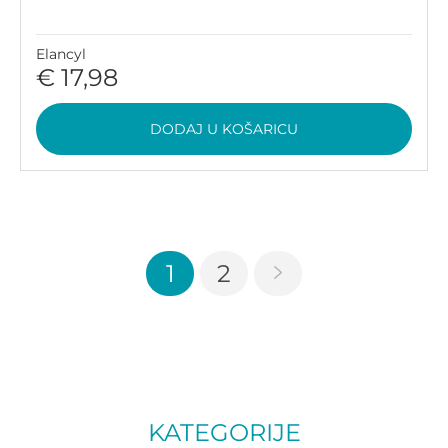
Elancyl
€ 17,98
DODAJ U KOŠARICU
1
2
KATEGORIJE