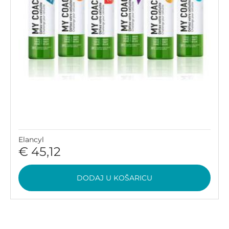
Elancyl
€ 45,12
DODAJ U KOŠARICU