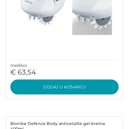
medikor
€ 63,54
DODAJ U KOŠARICU
Bionike Defence Body anticelulite gel-krema
400ml