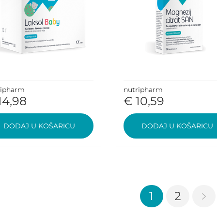
ripharm
nutripharm
14,98
€ 10,59
DODAJ U KOŠARICU
DODAJ U KOŠARICU
1
2