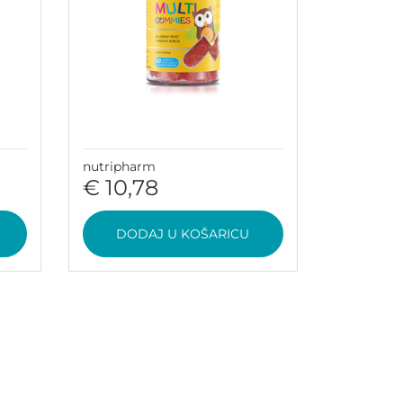
nutripharm
€ 10,78
DODAJ U KOŠARICU