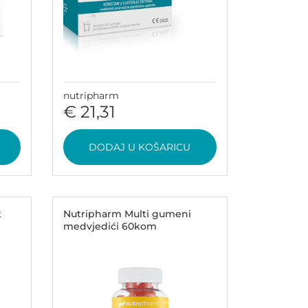
nutripharm
€ 21,31
DODAJ U KOŠARICU
t
Nutripharm Multi gumeni
medvjedići 60kom