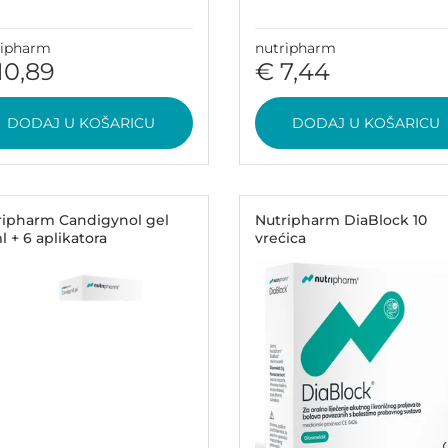
ripharm
nutripharm
10,89
€ 7,44
DODAJ U KOŠARICU
DODAJ U KOŠARICU
ripharm Candigynol gel
Nutripharm DiaBlock 10
 + 6 aplikatora
vrećica