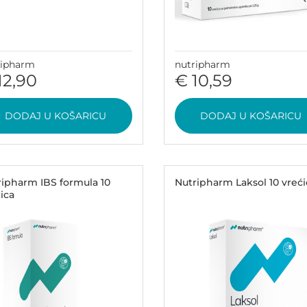
ripharm
nutripharm
12,90
€ 10,59
DODAJ U KOŠARICU
DODAJ U KOŠARICU
ripharm IBS formula 10
Nutripharm Laksol 10 vreći
ica