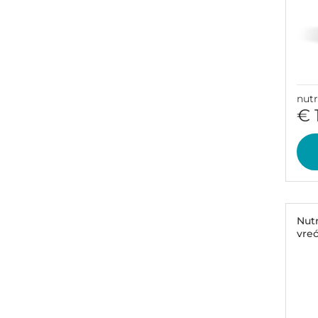
nut
€ 
Nut
vreć