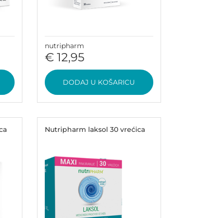
nutripharm
€ 12,95
DODAJ U KOŠARICU
ca
Nutripharm laksol 30 vrećica