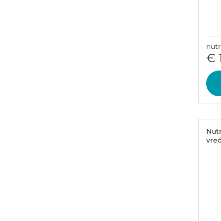
nut
€ 
Nut
vreć