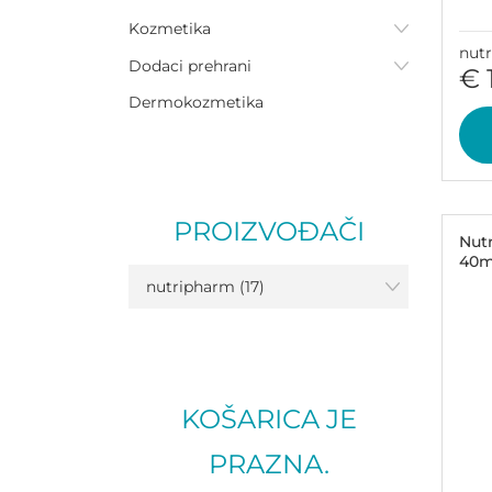
Kozmetika
nut
Dodaci prehrani
€ 
Dermokozmetika
PROIZVOĐAČI
Nut
40ml
nutripharm (17)
KOŠARICA JE
PRAZNA.