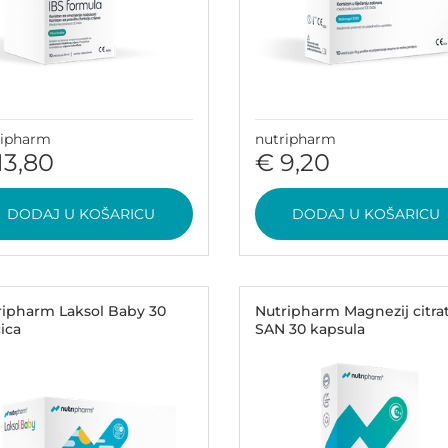
ripharm
nutripharm
13,80
€ 9,20
DODAJ U KOŠARICU
DODAJ U KOŠARICU
ripharm Laksol Baby 30
Nutripharm Magnezij citra
ica
SAN 30 kapsula