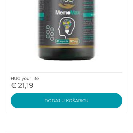
HUG your life
€ 21,19
DODAJ U KOŠARICU