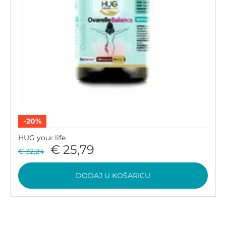
-20%
HUG your life
€ 25,79
€ 32,24
DODAJ U KOŠARICU