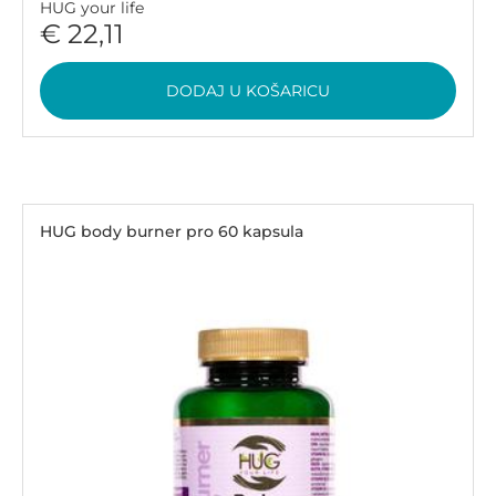
HUG your life
€ 22,11
DODAJ U KOŠARICU
HUG body burner pro 60 kapsula