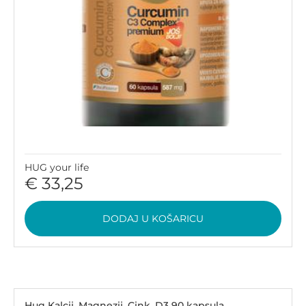
HUG your life
€ 33,25
DODAJ U KOŠARICU
Hug Kalcij, Magnezij, Cink, D3 90 kapsula