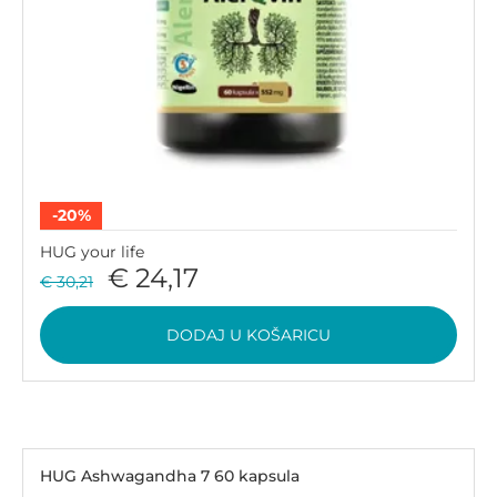
-20%
HUG your life
€ 24,17
€ 30,21
DODAJ U KOŠARICU
HUG Ashwagandha 7 60 kapsula