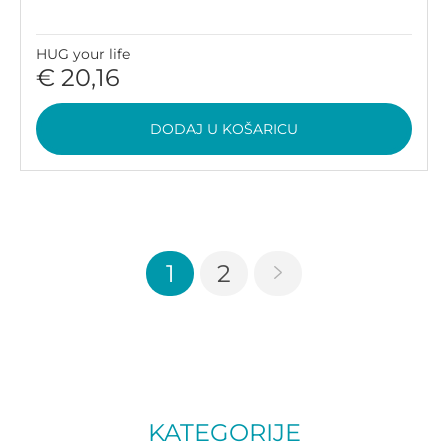
HUG your life
€ 20,16
DODAJ U KOŠARICU
1
2
KATEGORIJE