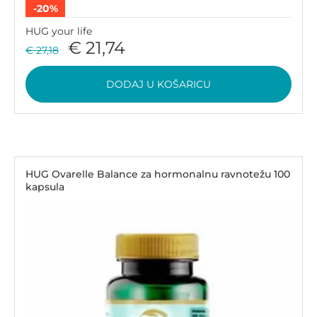
-20%
HUG your life
€ 21,74
€ 27,18
DODAJ U KOŠARICU
HUG Ovarelle Balance za hormonalnu ravnotežu 100
kapsula