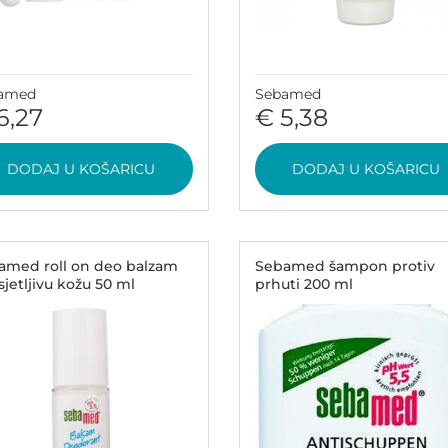
amed
Sebamed
6,27
€ 5,38
DODAJ U KOŠARICU
DODAJ U KOŠARICU
amed roll on deo balzam
Sebamed šampon protiv
sjetljivu kožu 50 ml
prhuti 200 ml