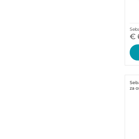
Seb
€ 
Seb
za o