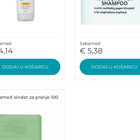
amed
Sebamed
4,14
€ 5,38
DODAJ U KOŠARICU
DODAJ U KOŠARICU
amed sindet za pranje 100