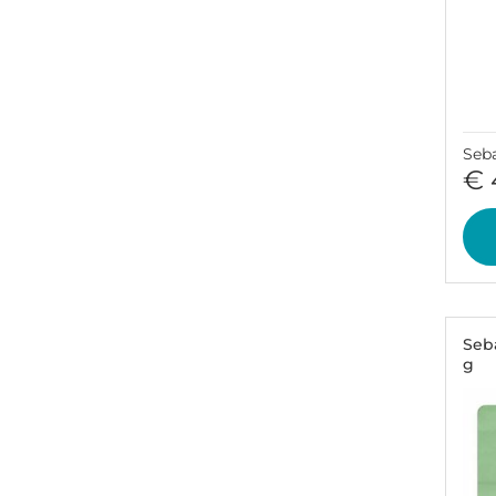
Seb
€ 
Seb
g