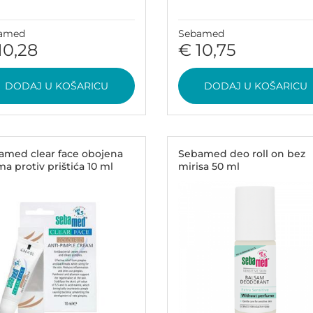
amed
Sebamed
10,28
€ 10,75
DODAJ U KOŠARICU
DODAJ U KOŠARICU
amed clear face obojena
Sebamed deo roll on bez
a protiv prištića 10 ml
mirisa 50 ml