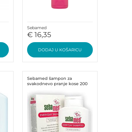
Sebamed
€ 16,35
DODAJ U KOŠARICU
Sebamed šampon za
svakodnevo pranje kose 200
ml