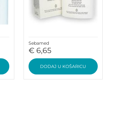
Sebamed
€ 6,65
DODAJ U KOŠARICU