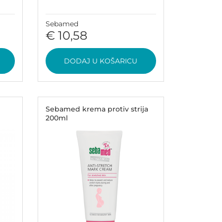
Sebamed
€ 10,58
DODAJ U KOŠARICU
Sebamed krema protiv strija
200ml