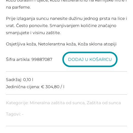
kožu odraslih i djece, kožu netolerantnu na kemijske filtre i
na parfeme.
Prije izlaganja suncu nanesite dužinu jednog prsta na lice i
vrat. Često ponovite. Smanjivanjem količine značajno
smanjujete i visinu zaštite.
Osjetljiva koža, Netolerantna koža, Koža sklona atopiji
Šifra artikla: 99887087
DODAJ U KOŠARICU
Sadržaj: 0,10 l
Jedinična cijena: € 304,80 / l
Kategorije:
Mineralna zaštita od sunca
,
Zaštita od sunca
Tagovi: -