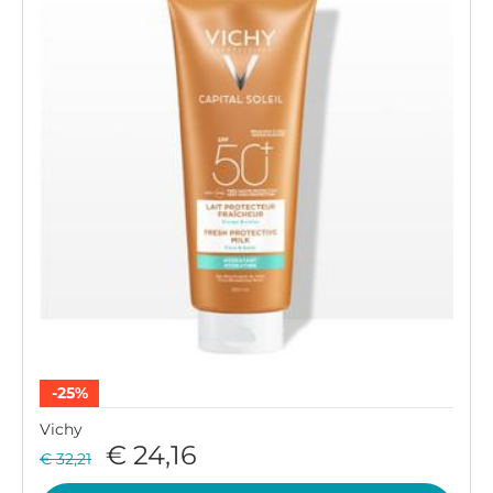
-25%
Vichy
€ 24,16
€ 32,21