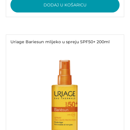
DODAJ U KOŠARICU
Uriage Bariesun mlijeko u spreju SPF50+ 200ml