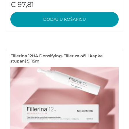
€ 97,81
DODAJ U KOŠARICU
Fillerina 12HA Densifying-Filler za oči i kapke
stupanj 5, 15ml