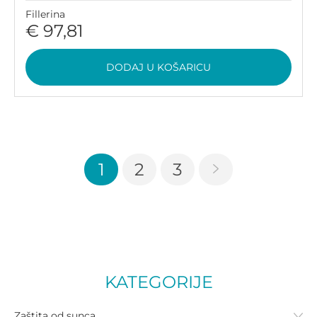
Fillerina
€ 97,81
DODAJ U KOŠARICU
1
2
3
KATEGORIJE
Zaštita od sunca