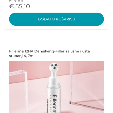
Fillerina
€ 55,10
DODAJ U KOŠARICU
Fillerina 12HA Densifying-Filler za usne i usta
stupanj 4, 7ml