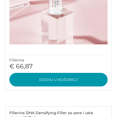
Fillerina
€ 66,87
DODAJ U KOŠARICU
Fillerina 12HA Densifying-Filler za usne i usta