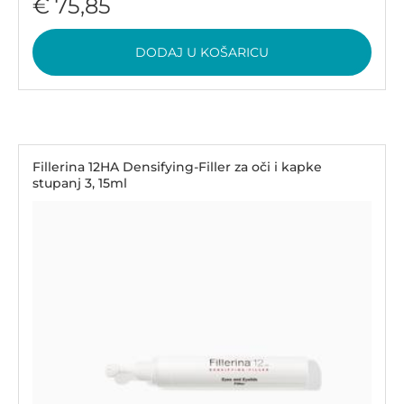
€ 75,85
DODAJ U KOŠARICU
Fillerina 12HA Densifying-Filler za oči i kapke
stupanj 3, 15ml