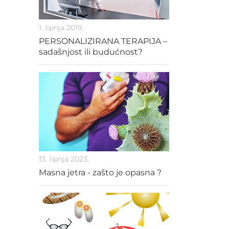
1. lipnja 2019.
PERSONALIZIRANA TERAPIJA –
sadašnjost ili budućnost?
13. lipnja 2023.
Masna jetra - zašto je opasna ?