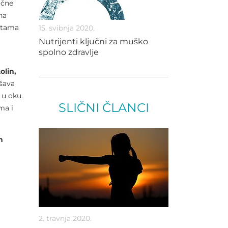
očne
na
putama
15. svibnja 2020.
Nutrijenti ključni za muško
spolno zdravlje
olin,
jšava
 u oku.
SLIČNI ČLANCI
ma i
n
2. travnja 2020.