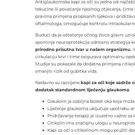
Antiglaukomske kapi za oči su jedna od najčešć
tekućine ili povećanje njezinog otjecanja, čime 
pravilna primjena propisanih lijekova i pridržav
oftalmologa, omogućuje kontrolu intraokularnog
Budući da je oštećenje očnog živca glavni uzro
spominje neuroprotekcija odnosno strategija ko
prirodno prisutna tvar u našem organizmu
, 
cirkulaciju krvi i time osigurava optimalnu op
Studije su pokazale da dodatna primjena citik
smanjiti rizik od gubitka vida.
Nedavno su razvijene
kapi za oči koje sadrže ci
dodatak standardnom liječenju glaukoma
.
Glaukom je ozbiljna bolest oka koja može 
Liječenje glaukoma uključuje upotrebu ant
Pridržavanje terapiji je izuzetno važno za
Citikolin ima značajnu ulogu u neuroprot
Kapi za oči s citikolinom mogu pružiti d