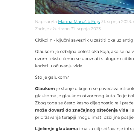
Napisao/la
Marina Marušić Fojs
31. srpnja 2023.
Zadnje ažurirano
31. srpnja 2023.
.
Citikolin - ključni saveznik u zaštiti oka uz ant
Glaukom je ozbiljna bolest oka koja, ako se na v
ovom tekstu ćemo se upoznati s ulogom citikoli
koristi u očuvanju vida.
Što je galukom?
Glaukom
je stanje u kojem se povećava intraoku
glaukoma je glaukom otvorenog kuta. To je bol
Zbog toga se često kasno dijagnosticira i pra
može dovesti do značajnog oštećenja vida
i 
pridržavanja terapiji mogu imati ozbiljne posljed
Liječenje glaukoma
ima za cilj snižavanje intr