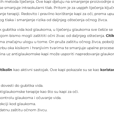
ih metoda liječenja. Ove kapi djeluju na smanjenje proizvodnje 
se smanjuje intraokularni tlak. Pritom je za uspjeh liječenja ključ
anje terapiji. Redovito i pravilno korištenje kapi za oči, prema u
 tlaka i smanjenje rizika od daljnjeg oštećenja očnog živca.
k gubitka vida kod glaukoma, u liječenju glaukoma sve češće se
jom bismo mogli zaštititi očni živac od daljnjeg oštećenja.
Citik
ima značajnu ulogu u tome. On pruža zaštitu očnog živca, pobol
skrbu oka kisikom i hranjivim tvarima te smanjuje upalne procese
olina uz antiglaukomske kapi može usporiti napredovanje glauko
tikolin
kao aktivni sastojak. Ove kapi pokazale su se kao
korista
dovesti do gubitka vida.
iglaukomske terapije kao što su kapi za oči.
 kontrolu glaukoma i očuvanje vida.
ekciji kod glaukoma.
odatnu zaštitu očnom živcu.