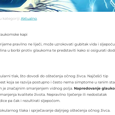
u kategoriji
Aktualno
.
iglaukomske kapi
rijeme pravilno ne liječi, može uzrokovati gubitak vida i sljepoću
na u borbi protiv glaukoma te predstaviti kako si osigurati do
larni tlak, što dovodi do oštećenja očnog živca. Najčešći tip
est koja se razvija postupno i često nema simptome u ranim sta
ćen je značajnim smanjenjem vidnog polja.
Napredovanje glauk
smanjenja kvalitete života. Nepravilno liječenje ili nedostatak
ice pa čak i rezultirati sljepoćom.
aokularnog tlaka i sprječavanje daljnjeg oštećenja očnog živca.