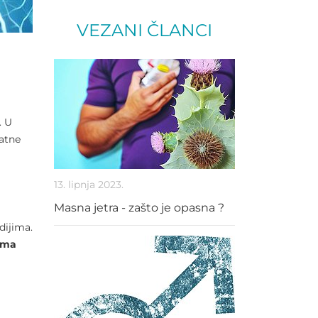
VEZANI ČLANCI
. U
datne
13. lipnja 2023.
Masna jetra - zašto je opasna ?
dijima.
oma