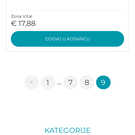
Zona Vital
€ 17,88
DODAJ U KOŠARICU
...
1
7
8
9
KATEGORIJE