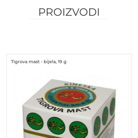
PROIZVODI
Tigrova mast - bijela, 19 g