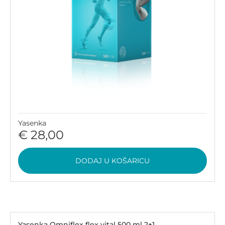
Yasenka
€ 28,00
DODAJ U KOŠARICU
Yasenka Omniflex flex vital 500 ml 2+1