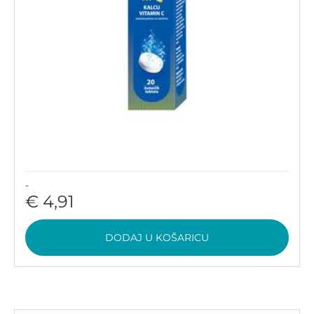
-
€ 4,91
DODAJ U KOŠARICU