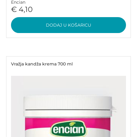
Encian
€ 4,10
DODAJ U KOŠARICU
Vražja kandža krema 700 ml