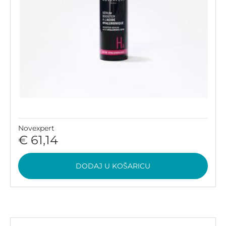
Novexpert
€ 61,14
DODAJ U KOŠARICU