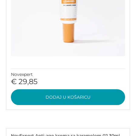
Novexpert
€ 29,85
DODAJ U KOŠARICU
NovExpert Anti-age krema sa karamelom 02 30ml