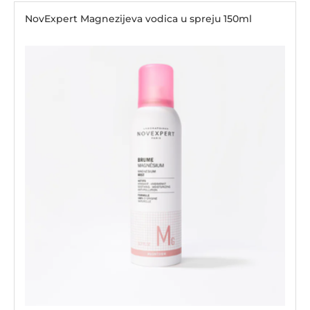
NovExpert Magnezijeva vodica u spreju 150ml