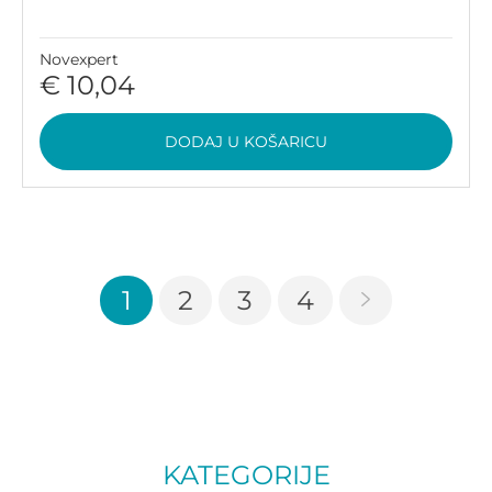
Novexpert
€ 10,04
DODAJ U KOŠARICU
1
2
3
4
KATEGORIJE