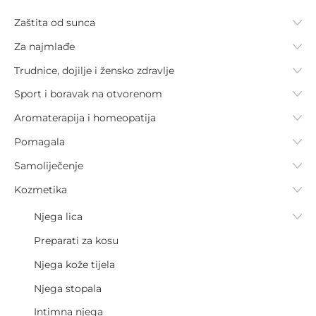
Zaštita od sunca
Za najmlađe
Trudnice, dojilje i žensko zdravlje
Sport i boravak na otvorenom
Aromaterapija i homeopatija
Pomagala
Samoliječenje
Kozmetika
Njega lica
Preparati za kosu
Njega kože tijela
Njega stopala
Intimna njega