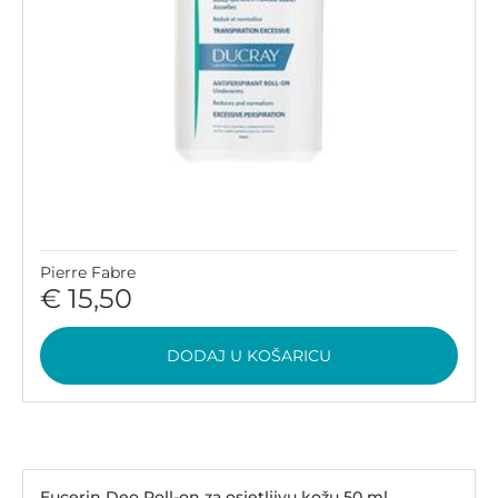
Pierre Fabre
€ 15,50
DODAJ U KOŠARICU
Eucerin Deo Roll-on za osjetljivu kožu 50 ml