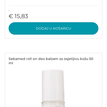
-
€ 15,83
DODAJ U KOŠARICU
Sebamed roll on deo balzam za osjetljivu kožu 50
ml